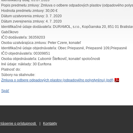
Identifikačný údaj:
03.07.2020
Popis predmetu zmluvy:
Zmluva o odbere odpadových plastov (odpadového polys
Hodnota predmetu zmluvy:
30,00 €
Dátum uzatvorenia zmluvy:
3. 7. 2020
Dátum zverejnenia zmluvy:
4. 7. 2020
Identifikačné údaje dodávateľa:
DURAMOL, s.r.o., Kopčianska 20, 851 01 Bratisl
Gabčíkovo
IČO dodávateľa:
36359203
Osoba uzatvárajúca zmluvu:
Peter Czere, konateľ
Identifikačné údaje objednávateľa:
Obec Priepasné, Priepasné 109,Priepasné
IČO objednávateľa:
00309851
Osoba objednávateľa:
Ľubomír Štefkovič, konateľ spoločnosti
Iné údaje:
náklady: 30 Eur/tona
Platnosť do:
Súbory na stiahnutie:
Zmluva o odbere odpadových plastov (odpadového polystyrénu) (pdf)
Späť
hlásenie o prístupnosti
|
Kontakty