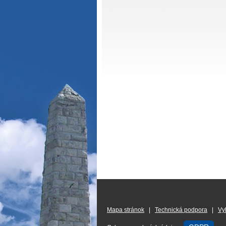
Mapa stránok
|
Technická podpora
|
Vy