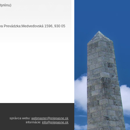
tyrénu)
ava Prevádzka:Medveďovská 1596, 930 05
správca webu:
webmaster@priepasne.sk
informácie:
info@priepasne.sk