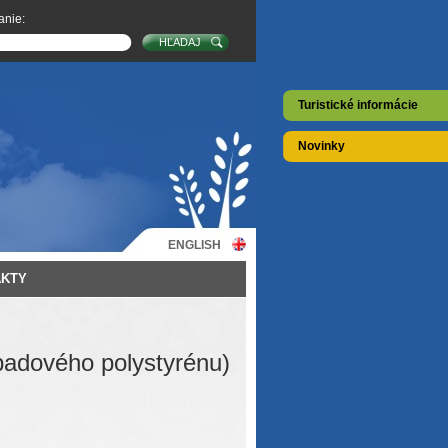
anie:
Turistické informácie
Novinky
ENGLISH
AKTY
padového polystyrénu)