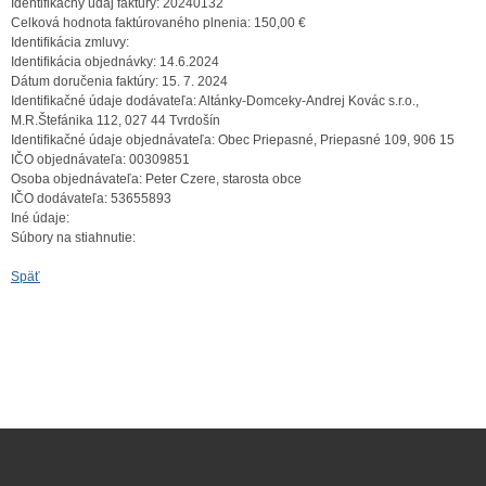
Identifikačný údaj faktúry:
20240132
Celková hodnota faktúrovaného plnenia:
150,00 €
Identifikácia zmluvy:
Identifikácia objednávky:
14.6.2024
Dátum doručenia faktúry:
15. 7. 2024
Identifikačné údaje dodávateľa:
Altánky-Domceky-Andrej Kovác s.r.o.,
M.R.Štefánika 112, 027 44 Tvrdošín
Identifikačné údaje objednávateľa:
Obec Priepasné, Priepasné 109, 906 15
IČO objednávateľa:
00309851
Osoba objednávateľa:
Peter Czere, starosta obce
IČO dodávateľa:
53655893
Iné údaje:
Súbory na stiahnutie:
Späť