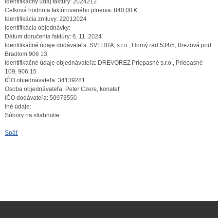
Identifikačný údaj faktúry:
2024212
Celková hodnota faktúrovaného plnenia:
840,00 €
Identifikácia zmluvy:
22012024
Identifikácia objednávky:
Dátum doručenia faktúry:
6. 11. 2024
Identifikačné údaje dodávateľa:
SVEHRA, s.r.o., Horný rad 534/5, Brezová pod
Bradlom 906 13
Identifikačné údaje objednávateľa:
DREVOREZ Priepasné s.r.o., Priepasné
109, 906 15
IČO objednávateľa:
34139281
Osoba objednávateľa:
Peter Czere, konateľ
IČO dodávateľa:
50973550
Iné údaje:
Súbory na stiahnutie:
Späť