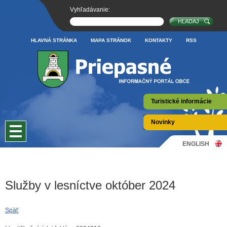
Vyhľadávanie:
HLAVNÁ STRÁNKA
MAPA STRÁNOK
KONTAKTY
RSS
Turistické informácie
Novinky
ENGLISH
Služby v lesníctve október 2024
Späť