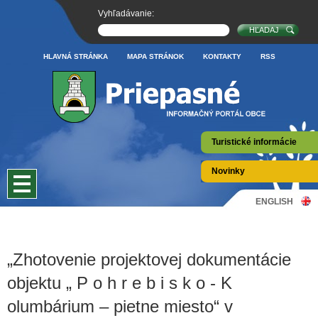
Vyhľadávanie:
HLAVNÁ STRÁNKA
MAPA STRÁNOK
KONTAKTY
RSS
Turistické informácie
Novinky
ENGLISH
„Zhotovenie projektovej dokumentácie
objektu „ P o h r e b i s k o - K
olumbárium – pietne miesto“ v