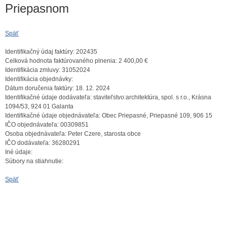
Priepasnom
Späť
Identifikačný údaj faktúry:
202435
Celková hodnota faktúrovaného plnenia:
2 400,00 €
Identifikácia zmluvy:
31052024
Identifikácia objednávky:
Dátum doručenia faktúry:
18. 12. 2024
Identifikačné údaje dodávateľa:
staviteľstvo:architektúra, spol. s r.o., Krásna
1094/53, 924 01 Galanta
Identifikačné údaje objednávateľa:
Obec Priepasné, Priepasné 109, 906 15
IČO objednávateľa:
00309851
Osoba objednávateľa:
Peter Czere, starosta obce
IČO dodávateľa:
36280291
Iné údaje:
Súbory na stiahnutie:
Späť