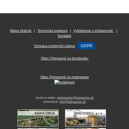
Mapa stránok
|
Technická podpora
|
Vyhlásenie o prístupnosti
|
Kontakty
GDPR
Ochrana osobných údajov
Obec Priepasné na facebooku
Obec Priepasné na instagrame
správca webu:
webmaster@priepasne.sk
informácie:
info@priepasne.sk