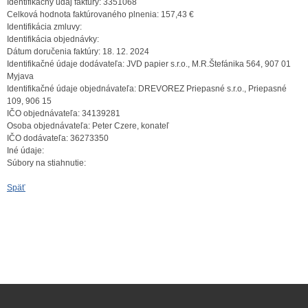
Identifikačný údaj faktúry:
3351068
Celková hodnota faktúrovaného plnenia:
157,43 €
Identifikácia zmluvy:
Identifikácia objednávky:
Dátum doručenia faktúry:
18. 12. 2024
Identifikačné údaje dodávateľa:
JVD papier s.r.o., M.R.Štefánika 564, 907 01
Myjava
Identifikačné údaje objednávateľa:
DREVOREZ Priepasné s.r.o., Priepasné
109, 906 15
IČO objednávateľa:
34139281
Osoba objednávateľa:
Peter Czere, konateľ
IČO dodávateľa:
36273350
Iné údaje:
Súbory na stiahnutie:
Späť