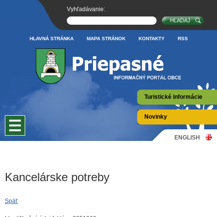
Vyhľadávanie:
HLAVNÁ STRÁNKA
MAPA STRÁNOK
KONTAKTY
RSS
Turistické informácie
Novinky
ENGLISH
Kancelárske potreby
Späť