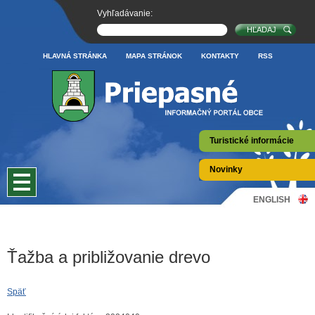
Vyhľadávanie:
HLAVNÁ STRÁNKA
MAPA STRÁNOK
KONTAKTY
RSS
Turistické informácie
Novinky
ENGLISH
Ťažba a približovanie drevo
Späť