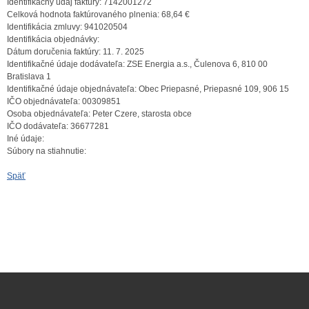
Identifikačný údaj faktúry:
7142001272
Celková hodnota faktúrovaného plnenia:
68,64 €
Identifikácia zmluvy:
941020504
Identifikácia objednávky:
Dátum doručenia faktúry:
11. 7. 2025
Identifikačné údaje dodávateľa:
ZSE Energia a.s., Čulenova 6, 810 00
Bratislava 1
Identifikačné údaje objednávateľa:
Obec Priepasné, Priepasné 109, 906 15
IČO objednávateľa:
00309851
Osoba objednávateľa:
Peter Czere, starosta obce
IČO dodávateľa:
36677281
Iné údaje:
Súbory na stiahnutie:
Späť