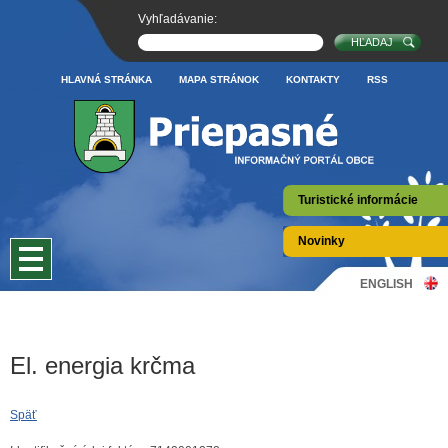
Vyhľadávanie:
HLAVNÁ STRÁNKA
MAPA STRÁNOK
KONTAKTY
RSS
Turistické informácie
Novinky
ENGLISH
El. energia krčma
Späť