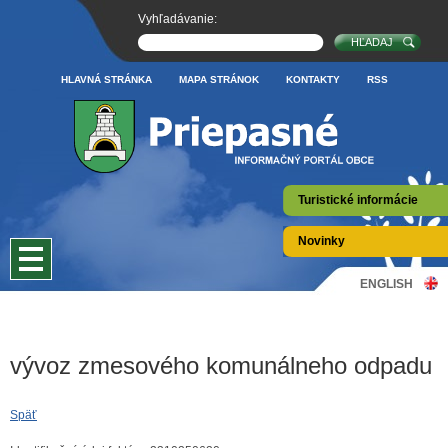
Vyhľadávanie:
HLAVNÁ STRÁNKA
MAPA STRÁNOK
KONTAKTY
RSS
Turistické informácie
Novinky
ENGLISH
vývoz zmesového komunálneho odpadu
Späť