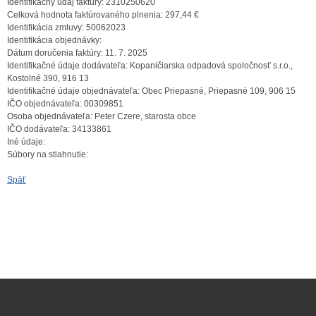
Identifikačný údaj faktúry:
2310250620
Celková hodnota faktúrovaného plnenia:
297,44 €
Identifikácia zmluvy:
50062023
Identifikácia objednávky:
Dátum doručenia faktúry:
11. 7. 2025
Identifikačné údaje dodávateľa:
Kopaničiarska odpadová spoločnosť s.r.o.,
Kostolné 390, 916 13
Identifikačné údaje objednávateľa:
Obec Priepasné, Priepasné 109, 906 15
IČO objednávateľa:
00309851
Osoba objednávateľa:
Peter Czere, starosta obce
IČO dodávateľa:
34133861
Iné údaje:
Súbory na stiahnutie:
Späť