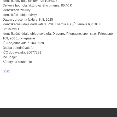
Identifikačný údaj faktúry:
7231084323
Celková hodnota faktúrovaného plnenia:
80,40 €
Identifikácia zmluvy:
Identifikácia objednávky:
Dátum doručenia faktúry:
8. 8. 2025
Identifikačné údaje dodávateľa:
ZSE Energia a.s., Čulenova 6, 810 00
Bratislava 1
Identifikačné údaje objednávateľa:
Drevorez Priepasné, spol. s.r.o., Priepasné
109, 906 15 Priepasné
IČO objednávateľa:
34139281
Osoba objednávateľa:
IČO dodávateľa:
36677281
Iné údaje:
Súbory na stiahnutie:
Späť