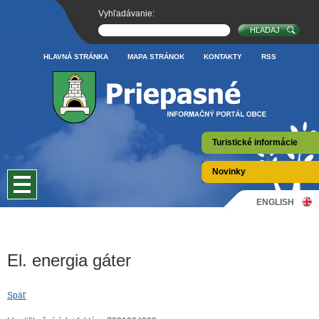
Vyhľadávanie:
HLAVNÁ STRÁNKA
MAPA STRÁNOK
KONTAKTY
RSS
Turistické informácie
Novinky
ENGLISH
El. energia gáter
Späť