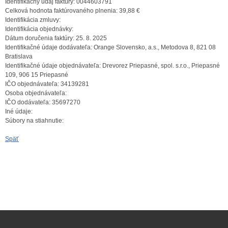
Identifikačný údaj faktúry:
0044603791
Celková hodnota faktúrovaného plnenia:
39,88 €
Identifikácia zmluvy:
Identifikácia objednávky:
Dátum doručenia faktúry:
25. 8. 2025
Identifikačné údaje dodávateľa:
Orange Slovensko, a.s., Metodova 8, 821 08
Bratislava
Identifikačné údaje objednávateľa:
Drevorez Priepasné, spol. s.r.o., Priepasné
109, 906 15 Priepasné
IČO objednávateľa:
34139281
Osoba objednávateľa:
IČO dodávateľa:
35697270
Iné údaje:
Súbory na stiahnutie:
Späť