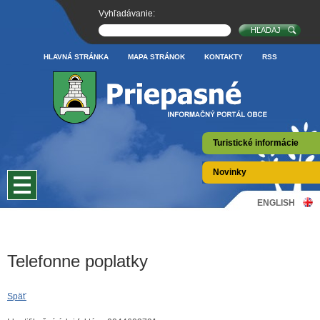
Vyhľadávanie:
HLAVNÁ STRÁNKA
MAPA STRÁNOK
KONTAKTY
RSS
Turistické informácie
Novinky
ENGLISH
Telefonne poplatky
Späť