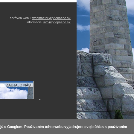
správca webu:
webmaster@priepasne.sk
informácie:
info@priepasne.sk
ajú s Googlom. Používaním tohto webu vyjadrujete svoj súhlas s používaním