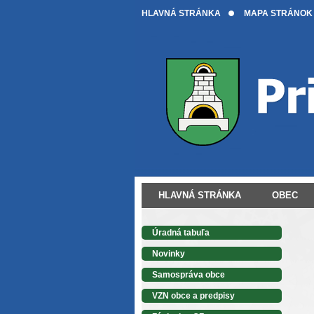
HLAVNÁ STRÁNKA
MAPA STRÁNOK
HLAVNÁ STRÁNKA
OBEC
Úradná tabuľa
Novinky
Samospráva obce
VZN obce a predpisy