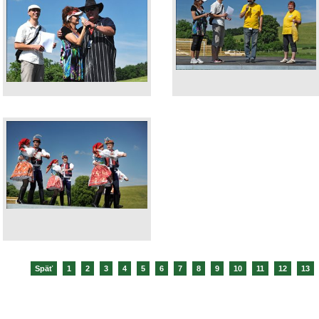
Späť
1
2
3
4
5
6
7
8
9
10
11
12
13