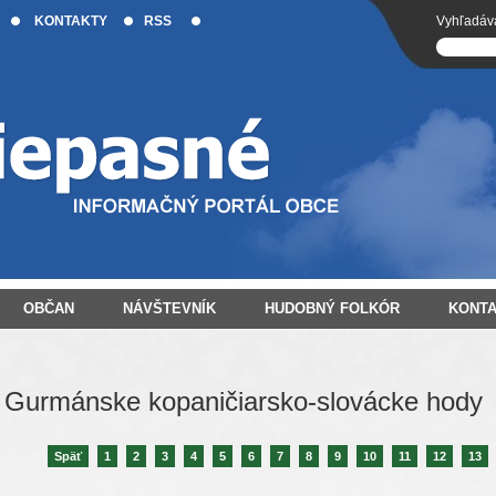
KONTAKTY
RSS
Vyhľadáv
OBČAN
NÁVŠTEVNÍK
HUDOBNÝ FOLKÓR
KONT
Gurmánske kopaničiarsko-slovácke hody
Späť
1
2
3
4
5
6
7
8
9
10
11
12
13