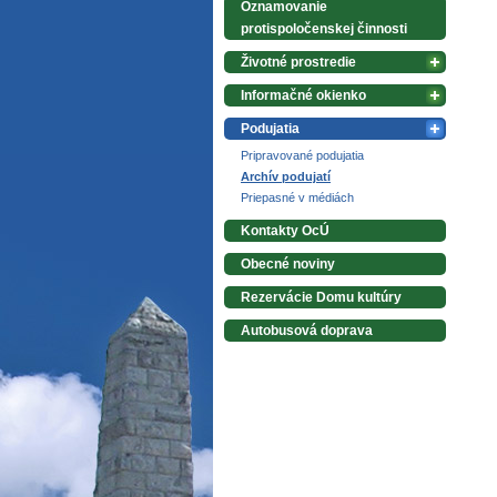
Oznamovanie
protispoločenskej činnosti
Životné prostredie
Informačné okienko
Podujatia
Pripravované podujatia
Archív podujatí
Priepasné v médiách
Kontakty OcÚ
Obecné noviny
Rezervácie Domu kultúry
Autobusová doprava