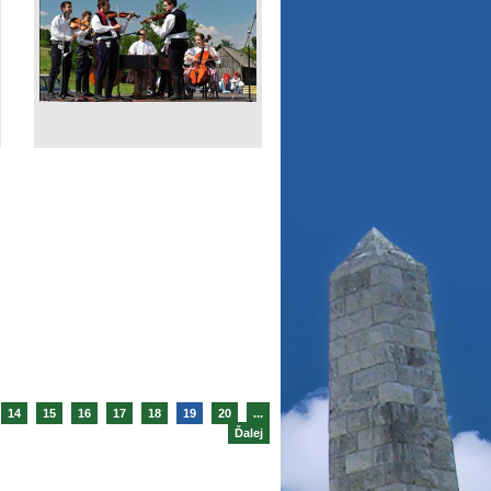
14
15
16
17
18
19
20
...
Ďalej