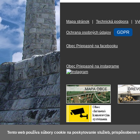
Mapa stránok
|
Technická podpora
|
Vy
GDPR
Ochrana osobných údajov
Obec Priepasné na facebooku
Obec Priepasné na instagrame
2011-2026 ©
Obec Priepasné
Tento web používa súbory cookie na poskytovanie služieb, prispôsobenie r
Webstránky pre obce a mestá