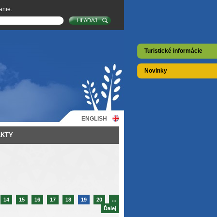
anie:
Turistické informácie
Novinky
ENGLISH
AKTY
14
15
16
17
18
19
20
...
Ďalej