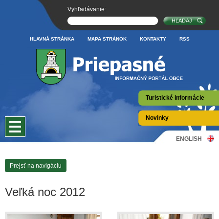
Vyhľadávanie:
HLAVNÁ STRÁNKA
MAPA STRÁNOK
KONTAKTY
RSS
Turistické informácie
Novinky
ENGLISH
Prejsť na navigáciu
Veľká noc 2012