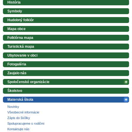
História
Symboly
Hudobný folklór
Mapa obce
Folklórna mapa
Turistická mapa
Ubytovanie v obci
Fotogaléria
Zaujalo nás
Spoločenské organizácie
Školstvo
Materská škola
Novinky
Všeobecné informácie
Zápis do škôlky
Spolupracujeme s rodičmi
Kontaktujte nás