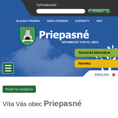
Vyhľadávanie:
HLAVNÁ STRÁNKA
MAPA STRÁNOK
KONTAKTY
RSS
Turistické informácie
Novinky
ENGLISH
Prejsť na navigáciu
Priepasné
Víta Vás obec