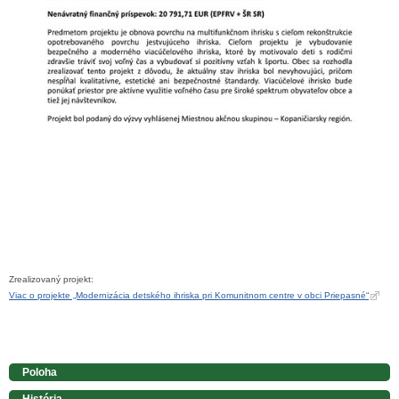
Zrealizovaný projekt:
Viac o projekte „Modernizácia detského ihriska pri Komunitnom centre v obci Priepasné“
Poloha