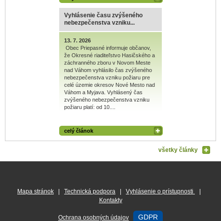
Vyhlásenie času zvýšeného
nebezpečenstva vzniku...
13. 7. 2026
Obec Priepasné informuje občanov,
že Okresné riaditeľstvo Hasičského a
záchranného zboru v Novom Meste
nad Váhom vyhlásilo čas zvýšeného
nebezpečenstva vzniku požiaru pre
celé územie okresov Nové Mesto nad
Váhom a Myjava. Vyhlásený čas
zvýšeného nebezpečenstva vzniku
požiaru platí: od 10....
celý článok
všetky články
Mapa stránok
|
Technická podpora
|
Vyhlásenie o prístupnosti
|
Kontakty
GDPR
Ochrana osobných údajov