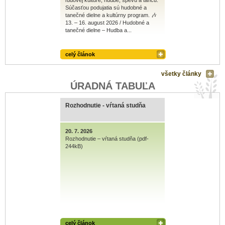
ľudovej kultúre, hudbe, spevu a tancu.
Súčasťou podujatia sú hudobné a
tanečné dielne a kultúrny program. 🎶
13. – 16. august 2026 / Hudobné a
tanečné dielne – Hudba a...
celý článok
všetky články
ÚRADNÁ TABUĽA
Rozhodnutie - vŕtaná studňa
20. 7. 2026
Rozhodnutie – vŕtaná studňa (pdf-
244kB)
celý článok