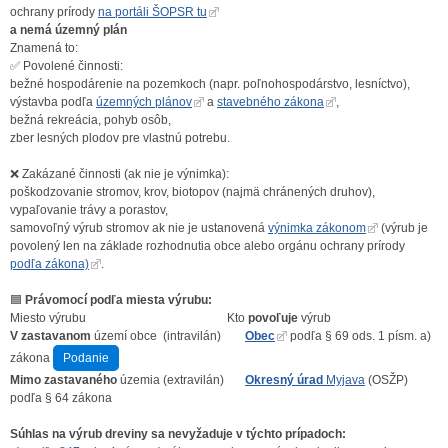
ochrany prírody
na portáli ŠOPSR tu
a nemá územný plán
Znamená to:
✅ Povolené činnosti:
bežné hospodárenie na pozemkoch (napr. poľnohospodárstvo, lesníctvo),
výstavba podľa
územných plánov
a
stavebného zákona
,
bežná rekreácia, pohyb osôb,
zber lesných plodov pre vlastnú potrebu.
❌ Zakázané činnosti (ak nie je výnimka):
poškodzovanie stromov, krov, biotopov (najmä chránených druhov),
vypaľovanie trávy a porastov,
samovoľný výrub stromov ak nie je ustanovená
výnimka zákonom
(výrub je
povolený len na základe rozhodnutia obce alebo orgánu ochrany prírody
podľa zákona)
.
🟦
Právomocí podľa miesta výrubu:
Miesto výrubu Kto
povoľuje
výrub
V zastavanom
území obce (intravilán)
Obec
podľa § 69 ods. 1 písm. a)
zákona
Podanie
Mimo zastavaného
územia (extravilán)
Okresný úrad
Myjava
(OSŽP)
podľa § 64 zákona
Súhlas na výrub dreviny sa nevyžaduje v týchto prípadoch: