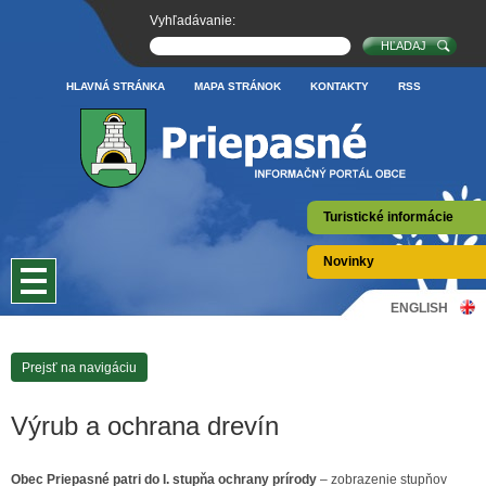
Vyhľadávanie:
HLAVNÁ STRÁNKA
MAPA STRÁNOK
KONTAKTY
RSS
Turistické informácie
Novinky
ENGLISH
Prejsť na navigáciu
Výrub a ochrana drevín
Obec Priepasné patri
do I. stupňa ochrany prírody
– zobrazenie stupňov