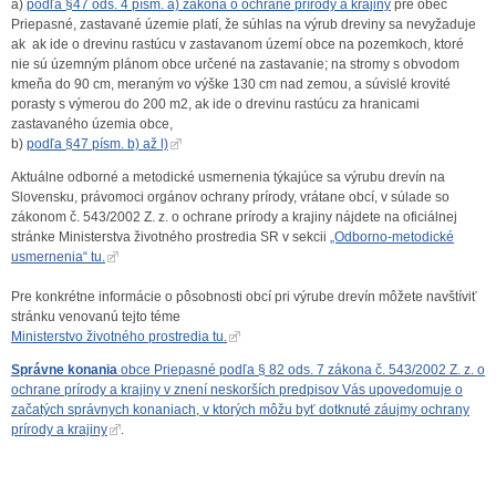
a)
podľa §47 ods. 4 písm. a) zákona o ochrane prírody a krajiny
pre obec
Priepasné, zastavané územie platí, že súhlas na výrub dreviny sa nevyžaduje
ak ak ide o drevinu rastúcu v zastavanom území obce na pozemkoch, ktoré
nie sú územným plánom obce určené na zastavanie; na stromy s obvodom
kmeňa do 90 cm, meraným vo výške 130 cm nad zemou, a súvislé krovité
porasty s výmerou do 200 m2, ak ide o drevinu rastúcu za hranicami
zastavaného územia obce,
b)
podľa §47 písm. b) až l)
Aktuálne odborné a metodické usmernenia týkajúce sa výrubu drevín na
Slovensku, právomoci orgánov ochrany prírody, vrátane obcí, v súlade so
zákonom č. 543/2002 Z. z. o ochrane prírody a krajiny nájdete na oficiálnej
stránke Ministerstva životného prostredia SR v sekcii
„Odborno-metodické
usmernenia“ tu.
Pre konkrétne informácie o pôsobnosti obcí pri výrube drevín môžete navštíviť
stránku venovanú tejto téme
Ministerstvo životného prostredia tu.
Správne konania
obce Priepasné podľa § 82 ods. 7 zákona č. 543/2002 Z. z. o
ochrane prírody a krajiny v znení neskorších predpisov Vás upovedomuje o
začatých správnych konaniach, v ktorých môžu byť dotknuté záujmy ochrany
prírody a krajiny
.