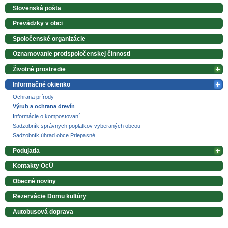
Slovenská pošta
Prevádzky v obci
Spoločenské organizácie
Oznamovanie protispoločenskej činnosti
Životné prostredie
Informačné okienko
Ochrana prírody
Výrub a ochrana drevín
Informácie o kompostovaní
Sadzobník správnych poplatkov vyberaných obcou
Sadzobník úhrad obce Priepasné
Podujatia
Kontakty OcÚ
Obecné noviny
Rezervácie Domu kultúry
Autobusová doprava