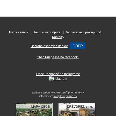
Mapa stránok
|
Technická podpora
|
Vyhlásenie o prístupnosti
|
Kontakty
GDPR
Ochrana osobných údajov
Obec Priepasné na facebooku
Obec Priepasné na instagrame
správca webu:
webmaster@priepasne.sk
informácie:
info@priepasne.sk