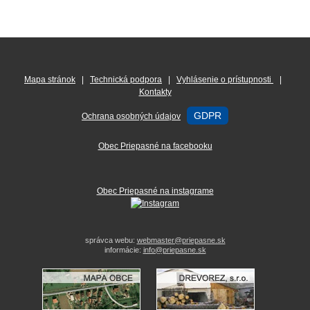
Mapa stránok
|
Technická podpora
|
Vyhlásenie o prístupnosti
|
Kontakty
GDPR
Ochrana osobných údajov
Obec Priepasné na facebooku
Obec Priepasné na instagrame
správca webu:
webmaster@priepasne.sk
informácie:
info@priepasne.sk