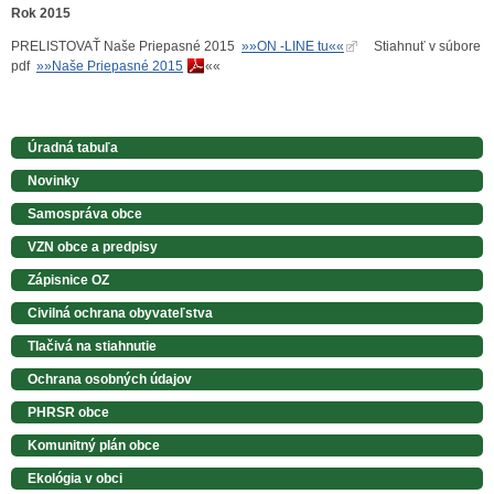
Rok 2015
PRELISTOVAŤ Naše Priepasné 2015
»»ON -LINE tu««
Stiahnuť v súbore
pdf
»»
Naše Priepasné 2015
««
Úradná tabuľa
Novinky
Samospráva obce
VZN obce a predpisy
Zápisnice OZ
Civilná ochrana obyvateľstva
Tlačivá na stiahnutie
Ochrana osobných údajov
PHRSR obce
Komunitný plán obce
Ekológia v obci