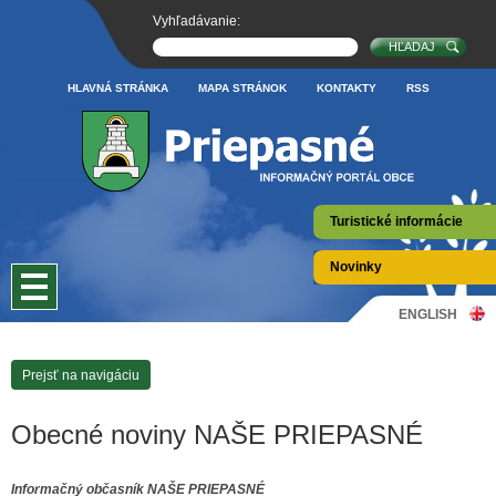
Vyhľadávanie:
HLAVNÁ STRÁNKA
MAPA STRÁNOK
KONTAKTY
RSS
Turistické informácie
Novinky
ENGLISH
Prejsť na navigáciu
Obecné noviny NAŠE PRIEPASNÉ
Informačný občasník NAŠE PRIEPASNÉ