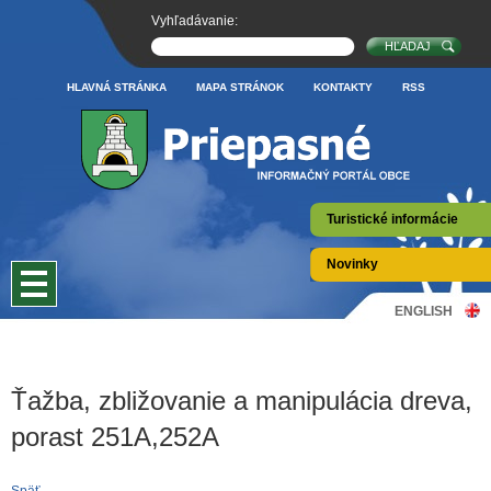
Vyhľadávanie:
HLAVNÁ STRÁNKA
MAPA STRÁNOK
KONTAKTY
RSS
Turistické informácie
Novinky
ENGLISH
Ťažba, zbližovanie a manipulácia dreva,
porast 251A,252A