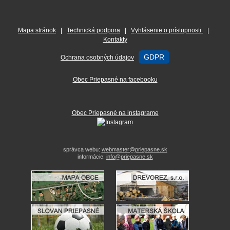
Mapa stránok
|
Technická podpora
|
Vyhlásenie o prístupnosti
|
Kontakty
GDPR
Ochrana osobných údajov
Obec Priepasné na facebooku
Obec Priepasné na instagrame
správca webu:
webmaster@priepasne.sk
informácie:
info@priepasne.sk