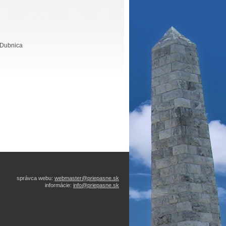
 Dubnica
správca webu:
webmaster@priepasne.sk
informácie:
info@priepasne.sk