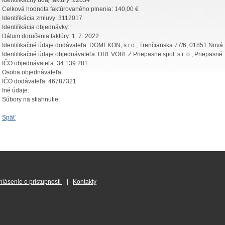
Identifikačný údaj faktúry:
22034
Celková hodnota faktúrovaného plnenia:
140,00 €
Identifikácia zmluvy:
3112017
Identifikácia objednávky:
Dátum doručenia faktúry:
1. 7. 2022
Identifikačné údaje dodávateľa:
DOMEKON, s.r.o., Trenčianska 77/6, 01851 Nová
Identifikačné údaje objednávateľa:
DREVOREZ Priepasne spol. s r. o., Priepasné
IČO objednávateľa:
34 139 281
Osoba objednávateľa:
IČO dodávateľa:
46787321
Iné údaje:
Súbory na stiahnutie:
Späť
hlásenie o prístupnosti
|
Kontakty