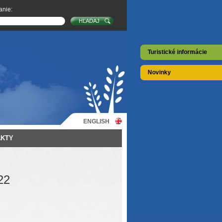
anie:
Turistické informácie
Novinky
ENGLISH
AKTY
22