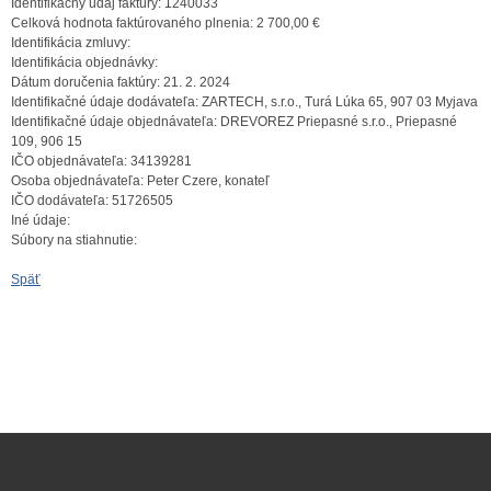
Identifikačný údaj faktúry:
1240033
Celková hodnota faktúrovaného plnenia:
2 700,00 €
Identifikácia zmluvy:
Identifikácia objednávky:
Dátum doručenia faktúry:
21. 2. 2024
Identifikačné údaje dodávateľa:
ZARTECH, s.r.o., Turá Lúka 65, 907 03 Myjava
Identifikačné údaje objednávateľa:
DREVOREZ Priepasné s.r.o., Priepasné
109, 906 15
IČO objednávateľa:
34139281
Osoba objednávateľa:
Peter Czere, konateľ
IČO dodávateľa:
51726505
Iné údaje:
Súbory na stiahnutie:
Späť