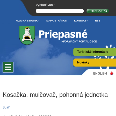
Vyhľadávanie:
HLAVNÁ STRÁNKA
MAPA STRÁNOK
KONTAKTY
RSS
Turistické informácie
Novinky
ENGLISH
Kosačka, mulčovač, pohonná jednotka
Späť