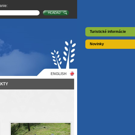
anie:
Turistické informácie
Novinky
ENGLISH
AKTY