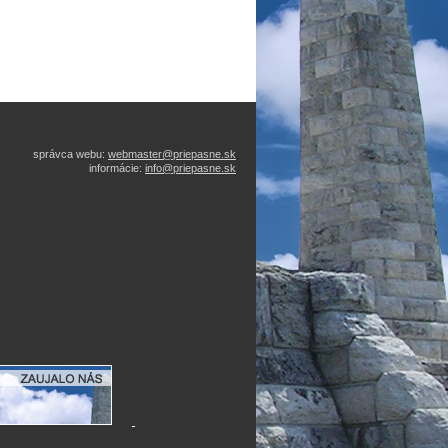
správca webu:
webmaster@priepasne.sk
informácie:
info@priepasne.sk