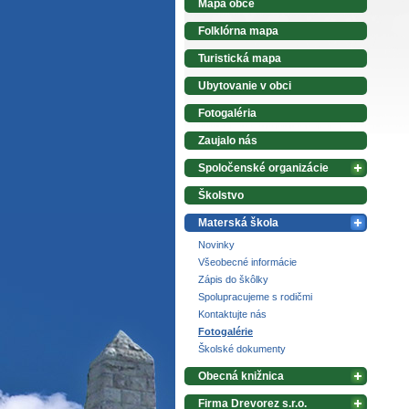
Mapa obce
Folklórna mapa
Turistická mapa
Ubytovanie v obci
Fotogaléria
Zaujalo nás
Spoločenské organizácie
Školstvo
Materská škola
Novinky
Všeobecné informácie
Zápis do škôlky
Spolupracujeme s rodičmi
Kontaktujte nás
Fotogalérie
Školské dokumenty
Obecná knižnica
Firma Drevorez s.r.o.