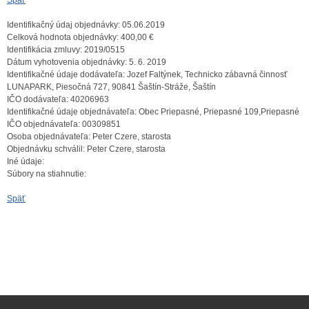
Späť
Identifikačný údaj objednávky:
05.06.2019
Celková hodnota objednávky:
400,00 €
Identifikácia zmluvy:
2019/0515
Dátum vyhotovenia objednávky:
5. 6. 2019
Identifikačné údaje dodávateľa:
Jozef Faltýnek, Technicko zábavná činnosť
LUNAPARK, Piesočná 727, 90841 Šaštín-Stráže, Šaštín
IČO dodávateľa:
40206963
Identifikačné údaje objednávateľa:
Obec Priepasné, Priepasné 109,Priepasné
IČO objednávateľa:
00309851
Osoba objednávateľa:
Peter Czere, starosta
Objednávku schválil:
Peter Czere, starosta
Iné údaje:
Súbory na stiahnutie:
Späť