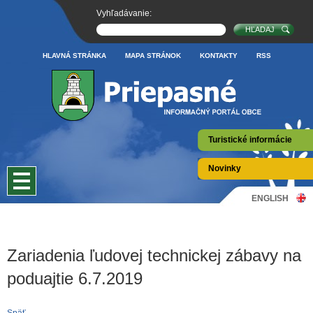
Vyhľadávanie:
HLAVNÁ STRÁNKA
MAPA STRÁNOK
KONTAKTY
RSS
Turistické informácie
Novinky
ENGLISH
Zariadenia ľudovej technickej zábavy na
poduajtie 6.7.2019