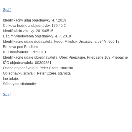
Späť
Identifikačný údaj objednávky:
4.7.2019
Celková hodnota objednávky:
179,45 €
Identifikácia zmluvy:
2019/0515
Dátum vyhotovenia objednávky:
4. 7. 2019
Identifikačné údaje dodávateľa:
Fedor Mikulčík Družstevná 584/7, 906 13
Brezová pod Bradlom
IČO dodávateľa:
17652201
Identifikačné údaje objednávateľa:
Obec Priepasné, Priepasné 109,Priepasné
IČO objednávateľa:
00309851
Osoba objednávateľa:
Peter Czere, starosta
Objednávku schválil:
Peter Czere, starosta
Iné údaje:
Súbory na stiahnutie:
Späť