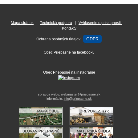
Mapa stránok
|
Technická podpora
|
Vyhlásenie o prístupnosti
|
Kontakty
GDPR
Ochrana osobných údajov
Obec Priepasné na facebooku
Obec Priepasné na instagrame
správca webu:
webmaster@priepasne.sk
informácie:
info@priepasne.sk