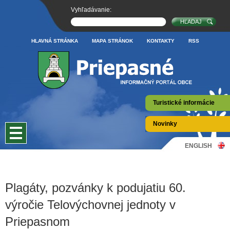
Vyhľadávanie:
HLAVNÁ STRÁNKA
MAPA STRÁNOK
KONTAKTY
RSS
Turistické informácie
Novinky
ENGLISH
Plagáty, pozvánky k podujatiu 60.
výročie Telovýchovnej jednoty v
Priepasnom