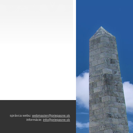
správca webu:
webmaster@priepasne.sk
informácie:
info@priepasne.sk