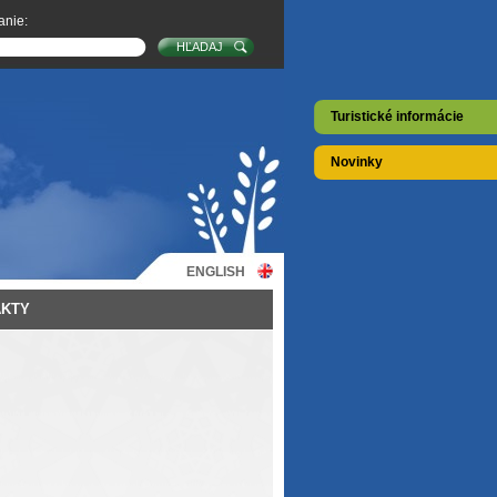
anie:
Turistické informácie
Novinky
ENGLISH
AKTY