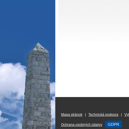
Mapa stránok
|
Technická podpora
|
Vy
GDPR
Ochrana osobných údajov