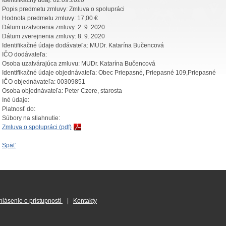
Identifikačný údaj:
02.09.2020
Popis predmetu zmluvy:
Zmluva o spolupráci
Hodnota predmetu zmluvy:
17,00 €
Dátum uzatvorenia zmluvy:
2. 9. 2020
Dátum zverejnenia zmluvy:
8. 9. 2020
Identifikačné údaje dodávateľa:
MUDr. Katarína Bučencová
IČO dodávateľa:
Osoba uzatvárajúca zmluvu:
MUDr. Katarína Bučencová
Identifikačné údaje objednávateľa:
Obec Priepasné, Priepasné 109,Priepasné
IČO objednávateľa:
00309851
Osoba objednávateľa:
Peter Czere, starosta
Iné údaje:
Platnosť do:
Súbory na stiahnutie:
Zmluva o spolupráci (pdf)
Späť
hlásenie o prístupnosti
|
Kontakty