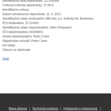
Identifikačný údaj objednávky:
112100066
Celková hodnota objednávky:
37,00 €
Identifikácia zmluvy:
Dátum vyhotovenia objednávky:
11. 3. 2021
Identifikačné údaje dodávateľa:
ABCedu, a.s. Košická 56, Bratislava
IČO dodávateľa:
51724561
Identifikačné údaje objednávateľa:
Obec Priepasné
IČO objednávateľa:
00309851
Osoba objednávateľa:
Peter Czere
Objednávku schválil:
Peter Czere
Iné údaje:
Súbory na stiahnutie:
Späť
Mapa stránok
|
Technická podpora
|
Vyhlásenie o prístupnosti
|