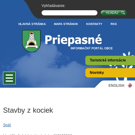
Vyhľadávanie:
HLAVNÁ STRÁNKA
MAPA STRÁNOK
KONTAKTY
RSS
Turistické informácie
Novinky
ENGLISH
Stavby z kociek
Späť