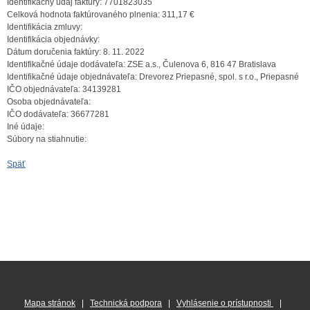
Identifikačný údaj faktúry:
7701823035
Celková hodnota faktúrovaného plnenia:
311,17 €
Identifikácia zmluvy:
Identifikácia objednávky:
Dátum doručenia faktúry:
8. 11. 2022
Identifikačné údaje dodávateľa:
ZSE a.s., Čulenova 6, 816 47 Bratislava
Identifikačné údaje objednávateľa:
Drevorez Priepasné, spol. s r.o., Priepasné
IČO objednávateľa:
34139281
Osoba objednávateľa:
IČO dodávateľa:
36677281
Iné údaje:
Súbory na stiahnutie:
Späť
Mapa stránok
|
Technická podpora
|
Vyhlásenie o prístupnosti
|