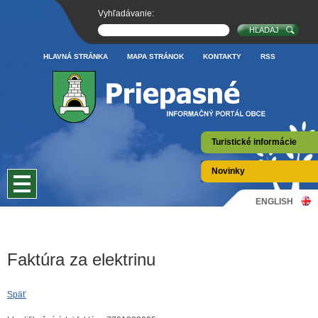
Vyhľadávanie:
HLAVNÁ STRÁNKA
MAPA STRÁNOK
KONTAKTY
RSS
Turistické informácie
Novinky
ENGLISH
Faktúra za elektrinu
Späť