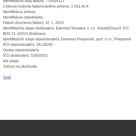
Identifikačný údaj faktúry:
770504321
Celková hodnota faktúrovaného plnenia:
1 031,40 €
Identifikácia zmluvy:
Identifikácia objednávky:
Dátum doručenia faktúry:
10. 1. 2023
Identifikačné údaje dodávateľa:
Edenred Slovakia, s .r.o., Karadžičova 8. P.O.
BOX 21, 82015 Bratislava
Identifikačné údaje objednávateľa:
Drevorez Priepasné, spol. s r.o., Priepasné
IČO objednávateľa:
34139281
Osoba objednávateľa:
IČO dodávateľa:
52005551
Iné údaje:
Súbory na stiahnutie:
Späť