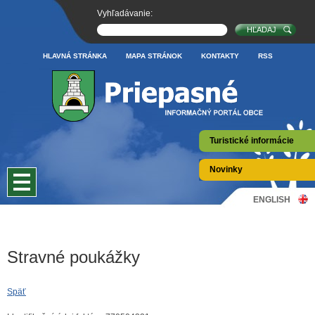
Vyhľadávanie:
HLAVNÁ STRÁNKA
MAPA STRÁNOK
KONTAKTY
RSS
Turistické informácie
Novinky
ENGLISH
Stravné poukážky
Späť