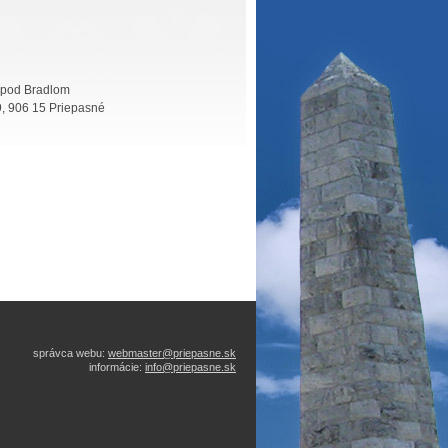
á pod Bradlom
9, 906 15 Priepasné
správca webu:
webmaster@priepasne.sk
informácie:
info@priepasne.sk