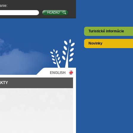
anie:
Turistické informácie
Novinky
ENGLISH
AKTY