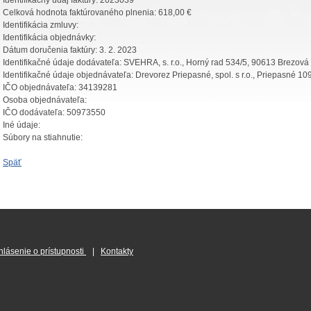
Identifikačný údaj faktúry:
2023039
Celková hodnota faktúrovaného plnenia:
618,00 €
Identifikácia zmluvy:
Identifikácia objednávky:
Dátum doručenia faktúry:
3. 2. 2023
Identifikačné údaje dodávateľa:
SVEHRA, s. r.o., Horný rad 534/5, 90613 Brezov
Identifikačné údaje objednávateľa:
Drevorez Priepasné, spol. s r.o., Priepasné 10
IČO objednávateľa:
34139281
Osoba objednávateľa:
IČO dodávateľa:
50973550
Iné údaje:
Súbory na stiahnutie:
Späť
hlásenie o prístupnosti
|
Kontakty