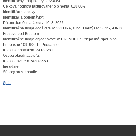
Identifikačný údaj faktúry:
2023064
Celková hodnota faktúrovaného plnenia:
618,00 €
Identifikácia zmluvy:
Identifikácia objednávky:
Dátum doručenia faktúry:
10. 3. 2023
Identifikačné údaje dodávateľa:
SVEHRA, s. r.o., Horný rad 534/5, 90613
Brezová pod Bradlom
Identifikačné údaje objednávateľa:
DREVOREZ Priepasné, spol. s r.o.,
Priepasné 109, 906 15 Priepasné
IČO objednávateľa:
34139281
Osoba objednávateľa:
IČO dodávateľa:
50973550
Iné údaje:
Súbory na stiahnutie:
Späť