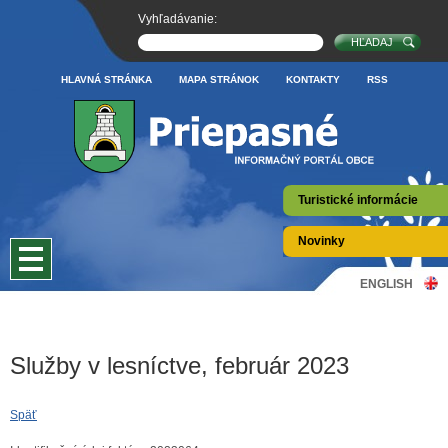
Vyhľadávanie:
HLAVNÁ STRÁNKA
MAPA STRÁNOK
KONTAKTY
RSS
Turistické informácie
Novinky
ENGLISH
Služby v lesníctve, február 2023
Späť