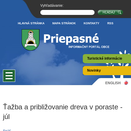
Vyhľadávanie:
HLAVNÁ STRÁNKA
MAPA STRÁNOK
KONTAKTY
RSS
Turistické informácie
Novinky
ENGLISH
Ťažba a približovanie dreva v poraste -
júl