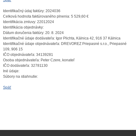
Späť
Identifikačný údaj faktúry:
2024036
Celková hodnota faktúrovaného plnenia:
5 529,60 €
Identifikácia zmluvy:
22012024
Identifikácia objednávky:
Dátum doručenia faktúry:
20. 8. 2024
Identifikačné údaje dodávateľa:
Igor Plichta, Kálnica 42, 916 37 Kálnica
Identifikačné údaje objednávateľa:
DREVOREZ Priepasné s.r.o., Priepasné
109, 906 15
IČO objednávateľa:
34139281
Osoba objednávateľa:
Peter Czere, konateľ
IČO dodávateľa:
32781130
Iné údaje:
Súbory na stiahnutie:
Späť