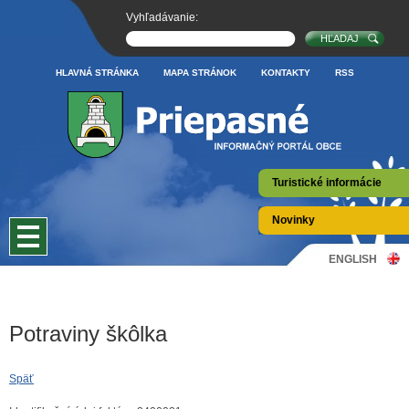
Vyhľadávanie:
HLAVNÁ STRÁNKA
MAPA STRÁNOK
KONTAKTY
RSS
Turistické informácie
Novinky
ENGLISH
Potraviny škôlka
Späť