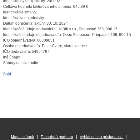
Identifikačný údaj faktúry:
2400021
Celková hodnota faktúrovaného plnenia:
645,89 €
Identifikácia zmluvy:
Identifikácia objednávky:
Dátum doručenia faktúry:
30. 10. 2024
Identifikačné údaje dodávateľa:
HeBib s.r.o., Priepasné 269, 906 15
Identifikačné údaje objednávateľa:
Obec Priepasné, Priepasné 109, 906 15
IČO objednávateľa:
00309851
Osoba objednávateľa:
Peter Czere, starosta obce
IČO dodávateľa:
54954797
Iné údaje:
Súbory na stiahnutie:
Späť
Mapa stránok
|
Technická podpora
|
Vyhlásenie o prístupnosti
|