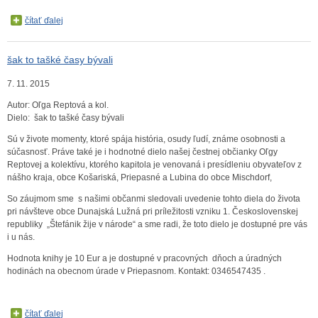
čítať ďalej
šak to tašké časy bývali
7. 11. 2015
Autor: Oľga Reptová a kol.
Dielo: šak to tašké časy bývali
Sú v živote momenty, ktoré spája história, osudy ľudí, známe osobnosti a
súčasnosť. Práve také je i hodnotné dielo našej čestnej občianky Oľgy
Reptovej a kolektívu, ktorého kapitola je venovaná i presídleniu obyvateľov z
nášho kraja, obce Košariská, Priepasné a Lubina do obce Mischdorf,
So záujmom sme s našimi občanmi sledovali uvedenie tohto diela do života
pri návšteve obce Dunajská Lužná pri príležitosti vzniku 1. Československej
republiky „Štefánik žije v národe“ a sme radi, že toto dielo je dostupné pre vás
i u nás.
Hodnota knihy je 10 Eur a je dostupné v pracovných dňoch a úradných
hodinách na obecnom úrade v Priepasnom. Kontakt: 0346547435 .
čítať ďalej