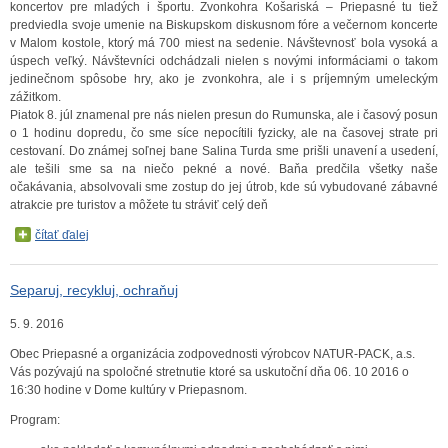
koncertov pre mladých i športu. Zvonkohra Košariská – Priepasné tu tiež
predviedla svoje umenie na Biskupskom diskusnom fóre a večernom koncerte
v Malom kostole, ktorý má 700 miest na sedenie. Návštevnosť bola vysoká a
úspech veľký. Návštevníci odchádzali nielen s novými informáciami o takom
jedinečnom spôsobe hry, ako je zvonkohra, ale i s príjemným umeleckým
zážitkom.
Piatok 8. júl znamenal pre nás nielen presun do Rumunska, ale i časový posun
o 1 hodinu dopredu, čo sme síce nepocítili fyzicky, ale na časovej strate pri
cestovaní. Do známej soľnej bane Salina Turda sme prišli unavení a usedení,
ale tešili sme sa na niečo pekné a nové. Baňa predčila všetky naše
očakávania, absolvovali sme zostup do jej útrob, kde sú vybudované zábavné
atrakcie pre turistov a môžete tu stráviť celý deň
čítať ďalej
Separuj, recykluj, ochraňuj
5. 9. 2016
Obec Priepasné a organizácia zodpovednosti výrobcov NATUR-PACK, a.s.
Vás pozývajú na spoločné stretnutie ktoré sa uskutoční dňa 06. 10 2016 o
16:30 hodine v Dome kultúry v Priepasnom.
Program: