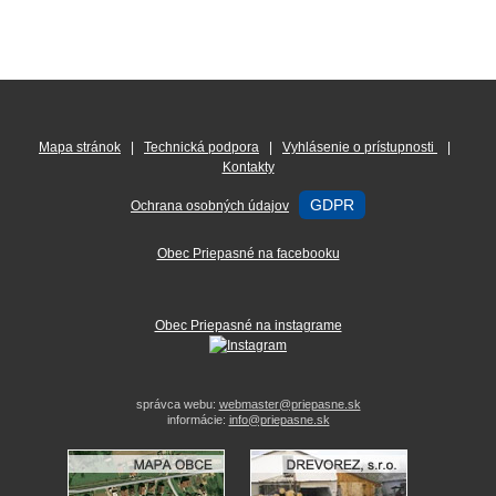
Mapa stránok
|
Technická podpora
|
Vyhlásenie o prístupnosti
|
Kontakty
GDPR
Ochrana osobných údajov
Obec Priepasné na facebooku
Obec Priepasné na instagrame
správca webu:
webmaster@priepasne.sk
informácie:
info@priepasne.sk