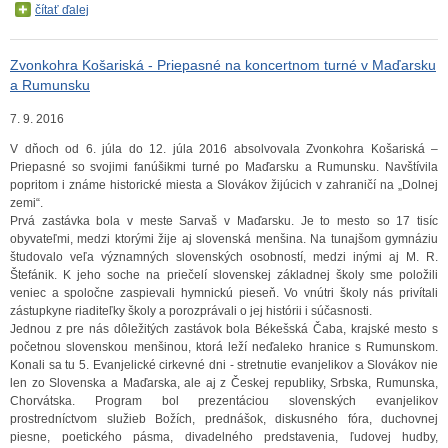
čítať ďalej
Zvonkohra Košariská - Priepasné na koncertnom turné v Maďarsku
a Rumunsku
7. 9. 2016
V dňoch od 6. júla do 12. júla 2016 absolvovala Zvonkohra Košariská –
Priepasné so svojimi fanúšikmi turné po Maďarsku a Rumunsku. Navštívila
popritom i známe historické miesta a Slovákov žijúcich v zahraničí na „Dolnej
zemi“.
Prvá zastávka bola v meste Sarvaš v Maďarsku. Je to mesto so 17 tisíc
obyvateľmi, medzi ktorými žije aj slovenská menšina. Na tunajšom gymnáziu
študovalo veľa významných slovenských osobností, medzi inými aj M. R.
Štefánik. K jeho soche na priečelí slovenskej základnej školy sme položili
veniec a spoločne zaspievali hymnickú pieseň. Vo vnútri školy nás privítali
zástupkyne riaditeľky školy a porozprávali o jej histórii i súčasnosti.
Jednou z pre nás dôležitých zastávok bola Békešská Čaba, krajské mesto s
početnou slovenskou menšinou, ktorá leží neďaleko hranice s Rumunskom.
Konali sa tu 5. Evanjelické cirkevné dni - stretnutie evanjelikov a Slovákov nie
len zo Slovenska a Maďarska, ale aj z Českej republiky, Srbska, Rumunska,
Chorvátska. Program bol prezentáciou slovenských evanjelikov
prostredníctvom služieb Božích, prednášok, diskusného fóra, duchovnej
piesne, poetického pásma, divadelného predstavenia, ľudovej hudby,