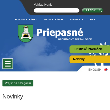
Vyhľadávanie:
HLAVNÁ STRÁNKA
MAPA STRÁNOK
KONTAKTY
RSS
Turistické informácie
Novinky
ENGLISH
Prejsť na navigáciu
Novinky