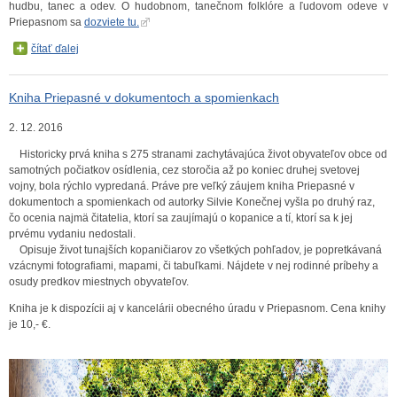
hudbu, tanec a odev. O hudobnom, tanečnom folklóre a ľudovom odeve v
Priepasnom sa
dozviete tu.
čítať ďalej
Kniha Priepasné v dokumentoch a spomienkach
2. 12. 2016
Historicky prvá kniha s 275 stranami zachytávajúca život obyvateľov obce od
samotných počiatkov osídlenia, cez storočia až po koniec druhej svetovej
vojny, bola rýchlo vypredaná. Práve pre veľký záujem kniha Priepasné v
dokumentoch a spomienkach od autorky Silvie Konečnej vyšla po druhý raz,
čo ocenia najmä čitatelia, ktorí sa zaujímajú o kopanice a tí, ktorí sa k jej
prvému vydaniu nedostali.
Opisuje život tunajších kopaničiarov zo všetkých pohľadov, je popretkávaná
vzácnymi fotografiami, mapami, či tabuľkami. Nájdete v nej rodinné príbehy a
osudy predkov miestnych obyvateľov.
Kniha je k dispozícii aj v kancelárii obecného úradu v Priepasnom. Cena knihy
je 10,- €.