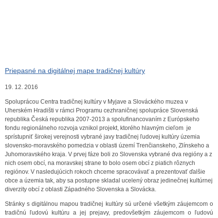
Priepasné na digitálnej mape tradičnej kultúry
19. 12. 2016
Spoluprácou Centra tradičnej kultúry v Myjave a Slováckého muzea v
Uherském Hradišti v rámci Programu cezhraničnej spolupráce Slovenská
republika Česká republika 2007-2013 a spolufinancovaním z Európskeho
fondu regionálneho rozvoja vznikol projekt, ktorého hlavným cieľom je
sprístupniť širokej verejnosti vybrané javy tradičnej ľudovej kultúry územia
slovensko-moravského pomedzia v oblasti území Trenčianskeho, Zlínskeho a
Juhomoravského kraja. V prvej fáze boli zo Slovenska vybrané dva regióny a z
nich osem obcí, na moravskej strane to bolo osem obcí z piatich rôznych
regiónov. V nasledujúcich rokoch chceme spracovávať a prezentovať ďalšie
obce a územia tak, aby sa postupne skladal ucelený obraz jedinečnej kultúrnej
diverzity obcí z oblasti Západného Slovenska a Slovácka.
Stránky s digitálnou mapou tradičnej kultúry sú určené všetkým záujemcom o
tradičnú ľudovú kultúru a jej prejavy, predovšetkým záujemcom o ľudovú