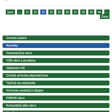
Späť
...
31
32
33
34
35
36
37
38
39
40
...
Ďalej
Úradná tabuľa
Novinky
Samospráva obce
VZN obce a predpisy
Zápisnice OZ
Civilná ochrana obyvateľstva
Tlačivá na stiahnutie
Ochrana osobných údajov
PHRSR obce
Komunitný plán obce