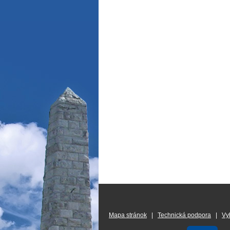
Mapa stránok
|
Technická podpora
|
Vy