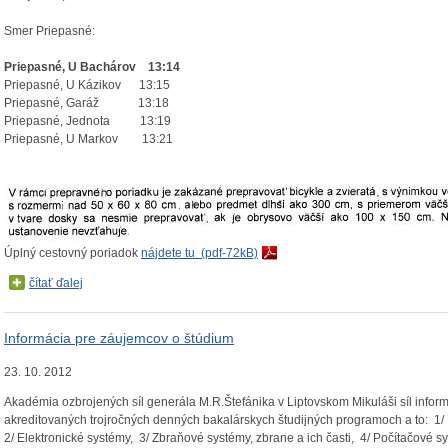
Smer Priepasné:
Priepasné, U Bachárov 13:14
Priepasné, U Kázikov 13:15
Priepasné, Garáž 13:18
Priepasné, Jednota 13:19
Priepasné, U Markov 13:21
Úplný cestovný poriadok
nájdete tu (pdf-72kB)
čítať ďalej
Informácia pre záujemcov o štúdium
23. 10. 2012
Akadémia ozbrojených síl generála M.R.Štefánika v Liptovskom Mikuláši síl inform
akreditovaných trojročných denných bakalárskych študijných programoch a to: 1
2/ Elektronické systémy, 3/ Zbraňové systémy, zbrane a ich časti, 4/ Počítačové sy