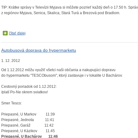
TIP: Krátke správy v Televízii Myjava si môžete pozrieť každý deň o 17.50 h. Sprá
z regiónov Myjava, Senica, Skalica, Stará Turá a Brezová pod Bradlom.
čítať ďalej
Autobusová doprava do hypermarketu
1. 12. 2012
Od 1.12.2012 môžu využiť všetci naši občania a nakupujúci dopravu
do hypermarketu "TESCObusom", ktorý zastavuje i v lokalite U Bachárov.
Cestovný poriadok od 1.12.2012:
/platí Po-Ne okrem sviatkov/
Smer Tesco:
Priepasné, U Markov 11:39
Priepasné, Jednota 11:41
Priepasné, Garáž 11:42
Priepasné, U Kázikov 11:45
Priepasné, U Bachárov 11:46