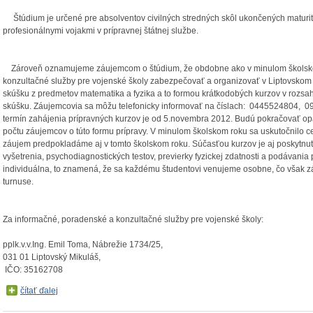
Štúdium je určené pre absolventov civilných stredných skôl ukončených maturit
profesionálnymi vojakmi v prípravnej štátnej službe.
Zároveň oznamujeme záujemcom o štúdium, že obdobne ako v minulom školsko
konzultačné služby pre vojenské školy zabezpečovať a organizovať v Liptovskom 
skúšku z predmetov matematika a fyzika a to formou krátkodobých kurzov v rozs
skúšku. Záujemcovia sa môžu telefonicky informovať na číslach: 0445524804,
termín zahájenia prípravných kurzov je od 5.novembra 2012. Budú pokračovať opak
počtu záujemcov o túto formu prípravy. V minulom školskom roku sa uskutočnilo 
záujem predpokladáme aj v tomto školskom roku. Súčasťou kurzov je aj poskytnutie
vyšetrenia, psychodiagnostických testov, previerky fyzickej zdatnosti a podávania
individuálna, to znamená, že sa každému študentovi venujeme osobne, čo však zá
turnuse.
Za informačné, poradenské a konzultačné služby pre vojenské školy:
pplk.v.v.Ing. Emil Toma, Nábrežie 1734/25,
031 01 Liptovský Mikuláš,
IČO: 35162708
čítať ďalej