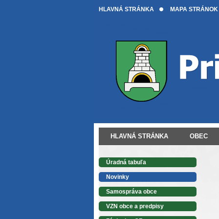
HLAVNÁ STRÁNKA
MAPA STRÁNOK
HLAVNÁ STRÁNKA
OBEC
Úradná tabuľa
Novinky
Samospráva obce
VZN obce a predpisy