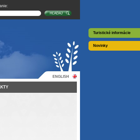
anie:
Turistické informácie
Novinky
ENGLISH
AKTY