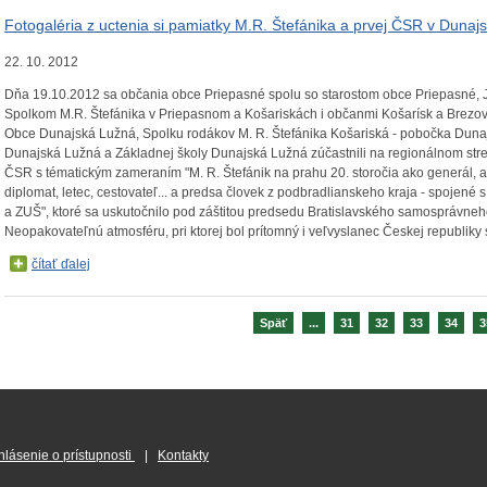
Fotogaléria z uctenia si pamiatky M.R. Štefánika a prvej ČSR v Dunajs
22. 10. 2012
Dňa 19.10.2012 sa občania obce Priepasné spolu so starostom obce Priepasné,
Spolkom M.R. Štefánika v Priepasnom a Košariskách i občanmi Košarísk a Brezo
Obce Dunajská Lužná, Spolku rodákov M. R. Štefánika Košariská - pobočka Duna
Dunajská Lužná a Základnej školy Dunajská Lužná zúčastnili na regionálnom stretnut
ČSR s tématickým zameraním "M. R. Štefánik na prahu 20. storočia ako generál, 
diplomat, letec, cestovateľ... a predsa človek z podbradlianskeho kraja - spojené 
a ZUŠ", ktoré sa uskutočnilo pod záštitou predsedu Bratislavského samosprávneh
Neopakovateľnú atmosféru, pri ktorej bol prítomný i veľvyslanec Českej republiky 
čítať ďalej
Späť
...
31
32
33
34
3
hlásenie o prístupnosti
|
Kontakty