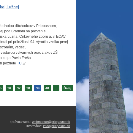
kej Lužnej
 Jednotou dôchodcov v Priepasnom,
vej pod Bradlom na pozvanie
jská Lužná, Cirkevného zboru a. v. ECAV
í pri príležitosti 94. výročia vzniku prvej
astronóm, vedec,
s výstavou výtvarných prác žiakov ZŠ
o kraja Pavla Freša.
si pozriete
TU.
5
36
37
38
39
40
...
Ďalej
správca webu:
webmaster@priepasne.sk
informácie:
info@priepasne.sk