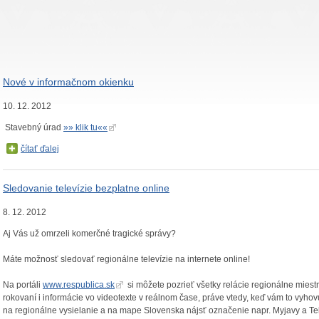
Nové v informačnom okienku
10. 12. 2012
Stavebný úrad
»» klik tu««
čítať ďalej
Sledovanie televízie bezplatne online
8. 12. 2012
Aj Vás už omrzeli komerčné tragické správy?
Máte možnosť sledovať regionálne televízie na internete online!
Na portáli
www.respublica.sk
si môžete pozrieť všetky relácie regionálne miest
rokovaní i informácie vo videotexte v reálnom čase, práve vtedy, keď vám to vyhovuj
na regionálne vysielanie a na mape Slovenska nájsť označenie napr. Myjavy a Te