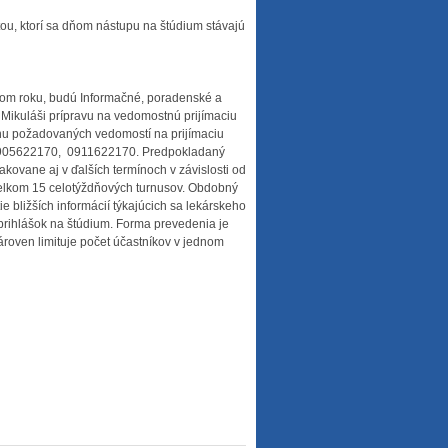
ou, ktorí sa dňom nástupu na štúdium stávajú
m roku, budú Informačné, poradenské a
Mikuláši prípravu na vedomostnú prijímaciu
ahu požadovaných vedomostí na prijímaciu
 0905622170, 0911622170. Predpokladaný
ovane aj v ďalších termínoch v závislosti od
celkom 15 celotýždňových turnusov. Obdobný
 bližších informácií týkajúcich sa lekárskeho
 prihlášok na štúdium. Forma prevedenia je
roven limituje počet účastníkov v jednom