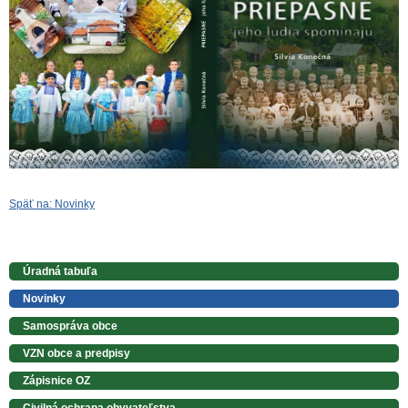
Späť na: Novinky
Úradná tabuľa
Novinky
Samospráva obce
VZN obce a predpisy
Zápisnice OZ