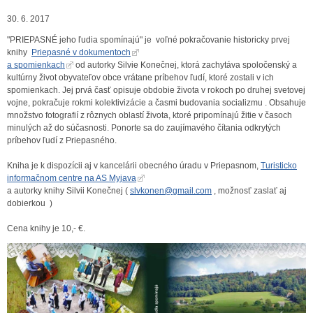
30. 6. 2017
"PRIEPASNÉ jeho ľudia spomínajú" je voľné pokračovanie historicky prvej
knihy
Priepasné v dokumentoch
a spomienkach
od autorky Silvie Konečnej, ktorá zachytáva spoločenský a
kultúrny život obyvateľov obce vrátane príbehov ľudí, ktoré zostali v ich
spomienkach. Jej prvá časť opisuje obdobie života v rokoch po druhej svetovej
vojne, pokračuje rokmi kolektivizácie a časmi budovania socializmu . Obsahuje
množstvo fotografií z rôznych oblastí života, ktoré pripomínajú žitie v časoch
minulých až do súčasnosti. Ponorte sa do zaujímavého čítania odkrytých
príbehov ľudí z Priepasného.
Kniha je k dispozícii aj v kancelárii obecného úradu v Priepasnom,
Turisticko
informačnom centre na AS Myjava
a autorky knihy Silvii Konečnej (
slvkonen@gmail.com
,
možnosť zaslať aj
dobierkou )
Cena knihy je 10,- €.