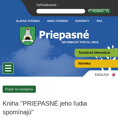
Vyhľadávanie:
HLAVNÁ STRÁNKA
MAPA STRÁNOK
KONTAKTY
RSS
Turistické informácie
Novinky
ENGLISH
Prejsť na navigáciu
Kniha "PRIEPASNÉ jeho ľudia
spomínajú"