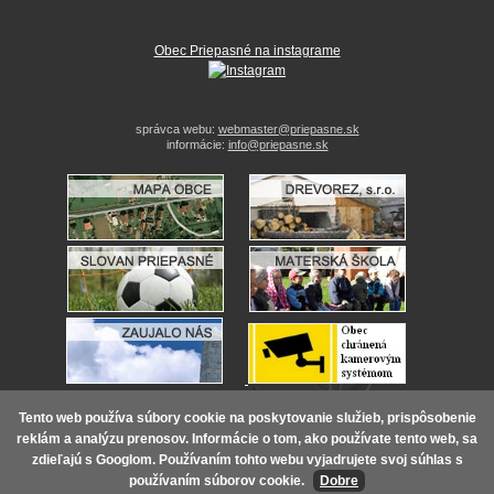
Obec Priepasné na instagrame
správca webu:
webmaster@priepasne.sk
informácie:
info@priepasne.sk
Tento web používa súbory cookie na poskytovanie služieb, prispôsobenie
2011-2026 ©
Obec Priepasné
Webstránky pre obce a mestá
reklám a analýzu prenosov. Informácie o tom, ako používate tento web, sa
zdieľajú s Googlom. Používaním tohto webu vyjadrujete svoj súhlas s
používaním súborov cookie.
Dobre