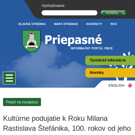
Vyhľadávanie:
HLAVNÁ STRÁNKA
MAPA STRÁNOK
KONTAKTY
RSS
Turistické informácie
Novinky
ENGLISH
Prejsť na navigáciu
Kultúrne podujatie k Roku Milana
Rastislava Štefánika, 100. rokov od jeho