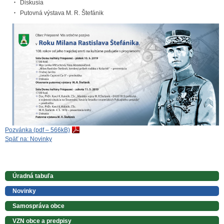
Diskusia
Putovná výstava M. R. Štefánik
Pozvánka (pdf – 566kB)
Späť na: Novinky
Úradná tabuľa
Novinky
Samospráva obce
VZN obce a predpisy