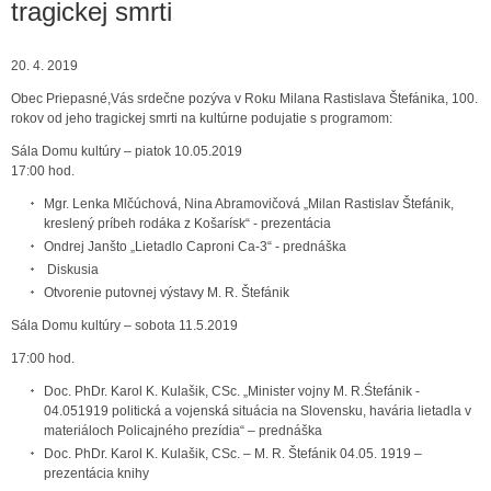
tragickej smrti
20. 4. 2019
Obec Priepasné,Vás srdečne pozýva v Roku Milana Rastislava Štefánika, 100.
rokov od jeho tragickej smrti na kultúrne podujatie s programom:
Sála Domu kultúry – piatok 10.05.2019
17:00 hod.
Mgr. Lenka Mlčúchová, Nina Abramovičová „Milan Rastislav Štefánik,
kreslený príbeh rodáka z Košarísk“ - prezentácia
Ondrej Janšto „Lietadlo Caproni Ca-3“ - prednáška
Diskusia
Otvorenie putovnej výstavy M. R. Štefánik
Sála Domu kultúry – sobota 11.5.2019
17:00 hod.
Doc. PhDr. Karol K. Kulašik, CSc. „Minister vojny M. R.Śtefánik -
04.051919 politická a vojenská situácia na Slovensku, havária lietadla v
materiáloch Policajného prezídia“ – prednáška
Doc. PhDr. Karol K. Kulašik, CSc. – M. R. Štefánik 04.05. 1919 –
prezentácia knihy