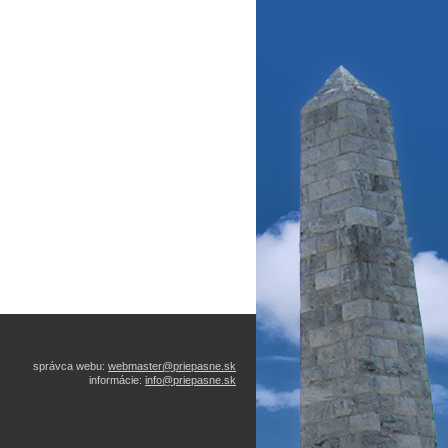
správca webu:
webmaster@priepasne.sk
informácie:
info@priepasne.sk