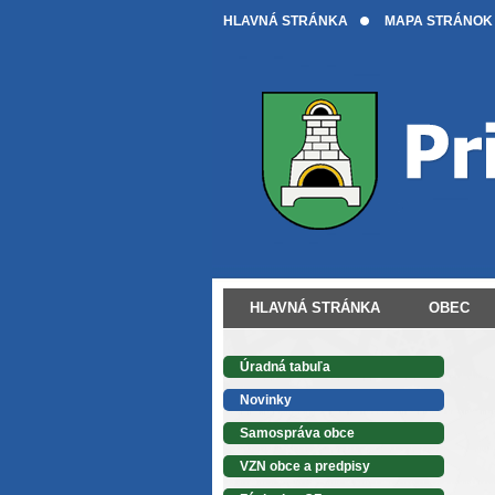
HLAVNÁ STRÁNKA
MAPA STRÁNOK
HLAVNÁ STRÁNKA
OBEC
Úradná tabuľa
Novinky
Samospráva obce
VZN obce a predpisy