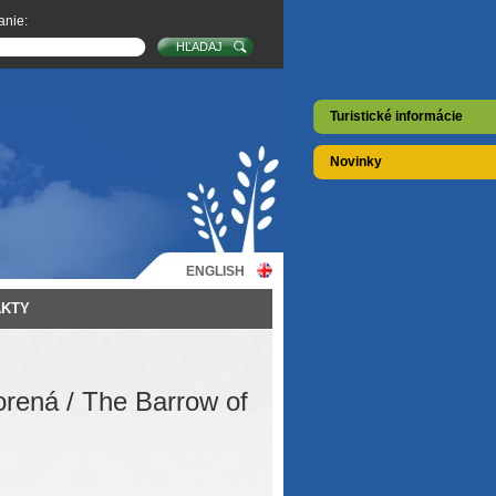
anie:
Turistické informácie
Novinky
ENGLISH
AKTY
orená / The Barrow of