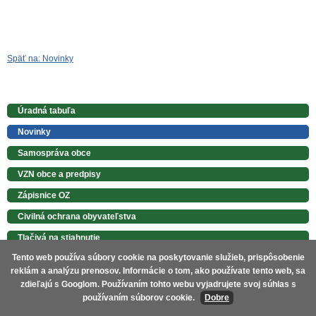
Späť na: Novinky
Úradná tabuľa
Novinky
Samospráva obce
VZN obce a predpisy
Zápisnice OZ
Civilná ochrana obyvateľstva
Tlačivá na stiahnutie
Tento web používa súbory cookie na poskytovanie služieb, prispôsobenie
Ochrana osobných údajov
reklám a analýzu prenosov. Informácie o tom, ako používate tento web, sa
PHRSR obce
zdieľajú s Googlom. Používaním tohto webu vyjadrujete svoj súhlas s
používaním súborov cookie.
Dobre
Komunitný plán obce