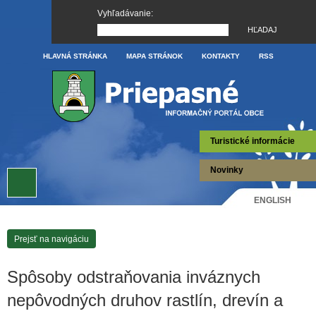
Vyhľadávanie:
HLAVNÁ STRÁNKA
MAPA STRÁNOK
KONTAKTY
RSS
Turistické informácie
Novinky
ENGLISH
Prejsť na navigáciu
Spôsoby odstraňovania inváznych
nepôvodných druhov rastlín, drevín a