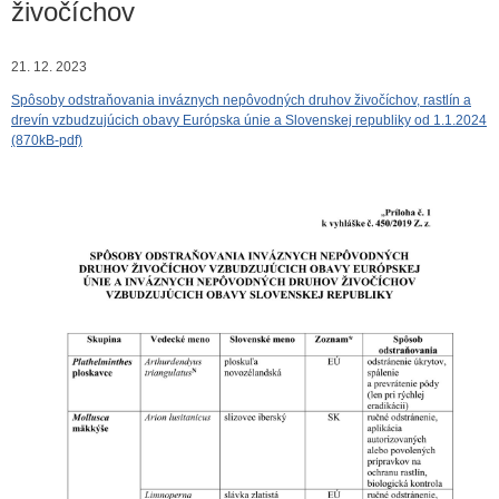
živočíchov
21. 12. 2023
Spôsoby odstraňovania inváznych nepôvodných druhov živočíchov, rastlín a
drevín vzbudzujúcich obavy Európska únie a Slovenskej republiky od 1.1.2024
(870kB-pdf)