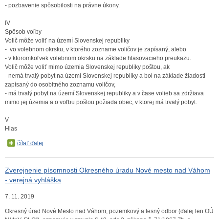
- pozbavenie spôsobilosti na právne úkony.
IV
Spôsob voľby
Volič môže voliť na území Slovenskej republiky
- vo volebnom okrsku, v ktorého zozname voličov je zapísaný, alebo
- v ktoromkoľvek volebnom okrsku na základe hlasovacieho preukazu.
Volič môže voliť mimo územia Slovenskej republiky poštou, ak
- nemá trvalý pobyt na území Slovenskej republiky a bol na základe žiadosti
zapísaný do osobitného zoznamu voličov,
- má trvalý pobyt na území Slovenskej republiky a v čase volieb sa zdržiava
mimo jej územia a o voľbu poštou požiada obec, v ktorej má trvalý pobyt.
V
Hlas
čítať ďalej
Zverejnenie písomnosti Okresného úradu Nové mesto nad Váhom
- verejná vyhláška
7. 11. 2019
Okresný úrad Nové Mesto nad Váhom, pozemkový a lesný odbor (ďalej len OÚ