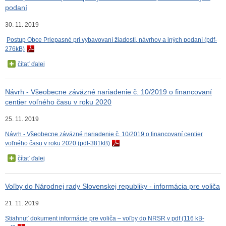
podaní
30. 11. 2019
Postup Obce Priepasné pri vybavovaní žiadostí, návrhov a iných podaní (pdf-
276kB)
čítať ďalej
Návrh - Všeobecne záväzné nariadenie č. 10/2019 o financovaní
centier voľného času v roku 2020
25. 11. 2019
Návrh - Všeobecne záväzné nariadenie č. 10/2019 o financovaní centier
voľného času v roku 2020 (pdf-381kB)
čítať ďalej
Voľby do Národnej rady Slovenskej republiky - informácia pre voliča
21. 11. 2019
Stiahnuť dokument informácie pre voliča – voľby do NRSR v pdf (116 kB-