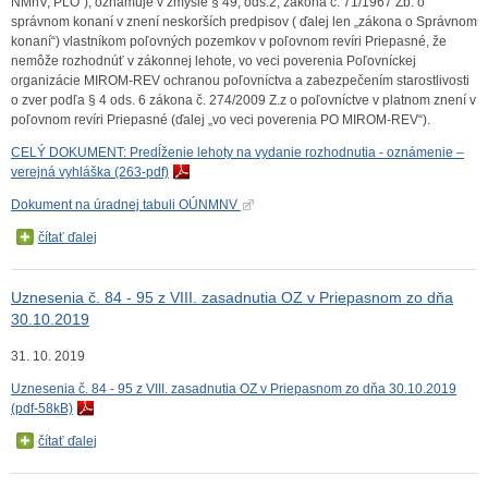
NMnV, PLO“), oznamuje v zmysle § 49, ods.2, zákona č. 71/1967 Zb. o
správnom konaní v znení neskorších predpisov ( ďalej len „zákona o Správnom
konaní“) vlastníkom poľovných pozemkov v poľovnom revíri Priepasné, že
nemôže rozhodnúť v zákonnej lehote, vo veci poverenia Poľovníckej
organizácie MIROM-REV ochranou poľovníctva a zabezpečením starostlivosti
o zver podľa § 4 ods. 6 zákona č. 274/2009 Z.z o poľovníctve v platnom znení v
poľovnom revíri Priepasné (ďalej „vo veci poverenia PO MIROM-REV“).
CELÝ DOKUMENT: Predĺženie lehoty na vydanie rozhodnutia - oznámenie –
verejná vyhláška (263-pdf)
Dokument na úradnej tabuli OÚNMNV
čítať ďalej
Uznesenia č. 84 - 95 z VIII. zasadnutia OZ v Priepasnom zo dňa
30.10.2019
31. 10. 2019
Uznesenia č. 84 - 95 z VIII. zasadnutia OZ v Priepasnom zo dňa 30.10.2019
(pdf-58kB)
čítať ďalej