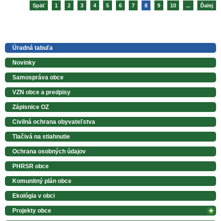
Späť
1
2
3
4
5
6
7
8
9
10
...
Ďalej
Úradná tabuľa
Novinky
Samospráva obce
VZN obce a predpisy
Zápisnice OZ
Civilná ochrana obyvateľstva
Tlačivá na stiahnutie
Ochrana osobných údajov
PHRSR obce
Komunitný plán obce
Ekológia v obci
Projekty obce