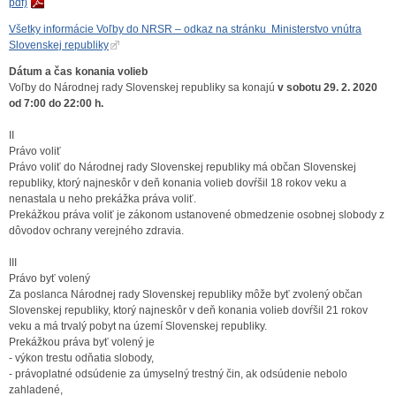
pdf)
Všetky informácie Voľby do NRSR – odkaz na stránku Ministerstvo vnútra
Slovenskej republiky
Dátum a čas konania volieb
Voľby do Národnej rady Slovenskej republiky sa konajú
v sobotu
29. 2. 2020
od 7:00 do 22:00 h.
II
Právo voliť
Právo voliť do Národnej rady Slovenskej republiky má občan Slovenskej
republiky, ktorý najneskôr v deň konania volieb dovŕšil 18 rokov veku a
nenastala u neho prekážka práva voliť.
Prekážkou práva voliť je zákonom ustanovené obmedzenie osobnej slobody z
dôvodov ochrany verejného zdravia.
III
Právo byť volený
Za poslanca Národnej rady Slovenskej republiky môže byť zvolený občan
Slovenskej republiky, ktorý najneskôr v deň konania volieb dovŕšil 21 rokov
veku a má trvalý pobyt na území Slovenskej republiky.
Prekážkou práva byť volený je
- výkon trestu odňatia slobody,
- právoplatné odsúdenie za úmyselný trestný čin, ak odsúdenie nebolo
zahladené,