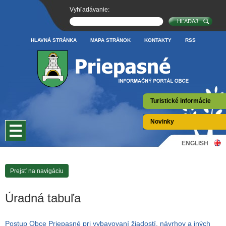
Vyhľadávanie:
HLAVNÁ STRÁNKA
MAPA STRÁNOK
KONTAKTY
RSS
Turistické informácie
Novinky
ENGLISH
Prejsť na navigáciu
Úradná tabuľa
Postup Obce Priepasné pri vybavovaní žiadostí, návrhov a iných