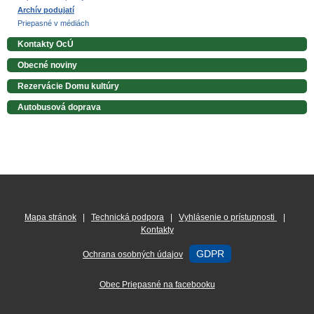
Archív podujatí
Priepasné v médiách
Kontakty OcÚ
Obecné noviny
Rezervácie Domu kultúry
Autobusová doprava
Mapa stránok
|
Technická podpora
|
Vyhlásenie o prístupnosti
|
Kontakty
GDPR
Ochrana osobných údajov
Obec Priepasné na facebooku