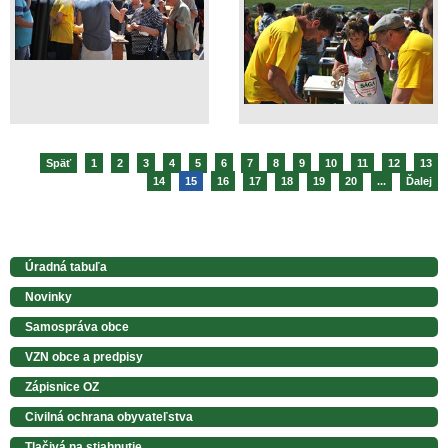
Späť
1
2
3
4
5
6
7
8
9
10
11
12
13
14
15
16
17
18
19
20
...
Ďalej
Úradná tabuľa
Novinky
Samospráva obce
VZN obce a predpisy
Zápisnice OZ
Civilná ochrana obyvateľstva
Tlačivá na stiahnutie