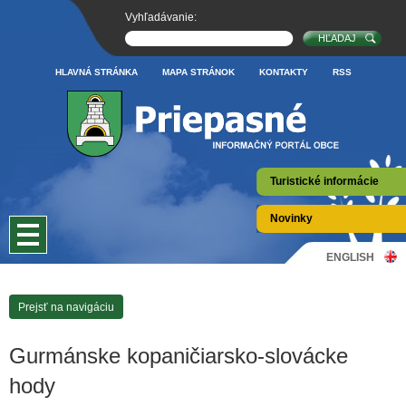
Vyhľadávanie:
HLAVNÁ STRÁNKA
MAPA STRÁNOK
KONTAKTY
RSS
Turistické informácie
Novinky
ENGLISH
Prejsť na navigáciu
Gurmánske kopaničiarsko-slovácke
hody