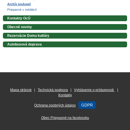
Archív podujatí
Priepasné v médiách
Kontakty OcÚ
Obecné noviny
Rezervácie Domu kultúry
Autobusová doprava
Mapa stránok
|
Technická podpora
|
Vyhlásenie o prístupnosti
|
Kontakty
GDPR
Ochrana osobných údajov
Obec Priepasné na facebooku