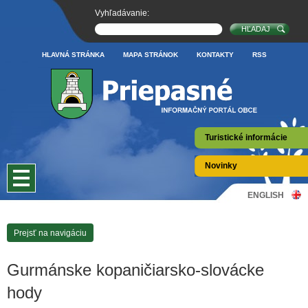
Vyhľadávanie:
HLAVNÁ STRÁNKA
MAPA STRÁNOK
KONTAKTY
RSS
Turistické informácie
Novinky
ENGLISH
Prejsť na navigáciu
Gurmánske kopaničiarsko-slovácke
hody