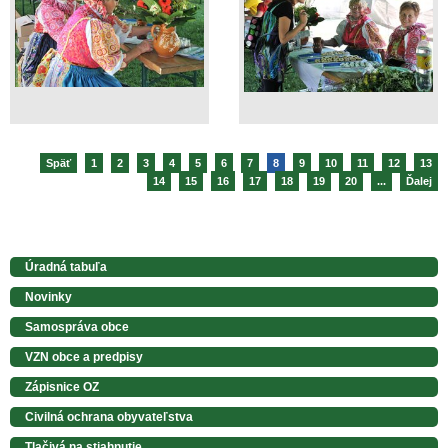
Späť
1
2
3
4
5
6
7
8
9
10
11
12
13
14
15
16
17
18
19
20
...
Ďalej
Úradná tabuľa
Novinky
Samospráva obce
VZN obce a predpisy
Zápisnice OZ
Civilná ochrana obyvateľstva
Tlačivá na stiahnutie